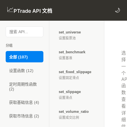
📈
🌙
PTrade API 文档
set_universe
设置股票池
分组
set_benchmark
选
全部 (107)
设置基准
择
一
设置函数 (12)
set_fixed_slippage
个
设置固定滑点
AP
定时周期性函数
函
(2)
set_slippage
数
设置滑点
查
获取基础信息 (4)
看
set_volume_ratio
详
获取市场信息 (2)
设置成交比例
细
信