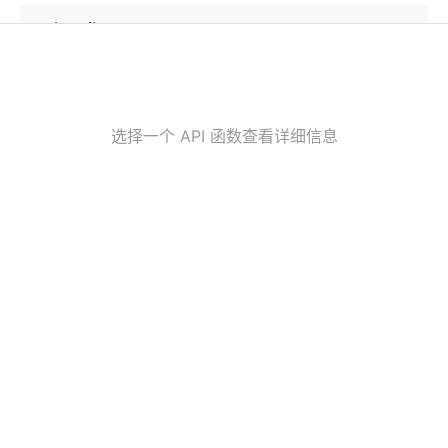
subscribe
订阅账户的交易推送。
order_stock
选择一个 API 函数查看详细信息
下达股票买卖订单。
cancel_order_stock
撤销股票订单。
query_stock_asset
查询账户资产信息。
query_stock_order
查询单个订单信息。
query_stock_orders