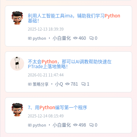
利用人工智能工具ima，辅助我们学习
Python
基础！
2025-12-13 18:39:39
·
小白量化
460
0
python
不太会
Python
，那可以AI调教帮助快速在
PTrade上落地策略！
2026-01-21 11:47:44
·
小Q
781
1
策略分享
7、用
Python
编写第一个程序
2025-12-14 08:15:49
·
小白量化
498
0
python