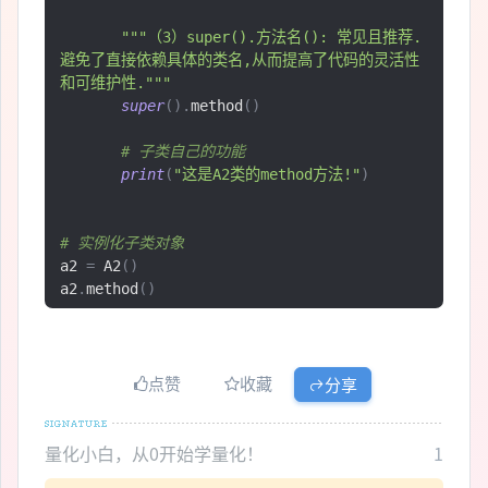
"""（3）super().方法名(): 常见且推荐.
避免了直接依赖具体的类名,从而提高了代码的灵活性
和可维护性."""
super
().
method
()
# 子类自己的功能
print
(
"这是A2类的method方法!"
)
# 实例化子类对象
a2 
=
 A2
()
a2
.
method
()
点赞
收藏
分享
量化小白，从0开始学量化！
1