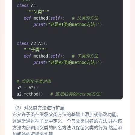
class
 A1
:
"""父类"""
def
 method
(
self
):
# 父类的方法
print
(
"这是A1类的method方法!"
)
class
 A2
(
A1
):
"""子类"""
def
 method
(
self
):
# 子类的方法
print
(
"这是A2类的method方法!"
)
# 实例化子类对象
a2 
=
 A2
()
a2
.
method
()
# 这是A2类的method方法!
（2）对父类方法进行扩展
它允许子类在继承父类方法的基础上添加或修改功能。
这通常通过在子类中定义一个与父类同名的方法,并在该
方法内部调用父类的同名方法以保留父类的行为,然后添
加额外的逻辑来实现