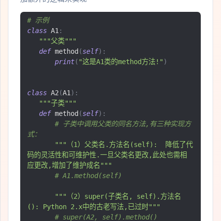
# 示例
class
 A1
:
"""父类"""
def
 method
(
self
):
print
(
"这是A1类的method方法!"
)
class
 A2
(
A1
):
"""子类"""
def
 method
(
self
):
# 子类中调用父类的同名方法,有三种实现方
式：
"""（1）父类名.方法名(self):  降低了代
码的灵活性和可维护性.一旦父类名更改,此处也需相
应更改,增加了维护成名"""
# A1.method(self)
"""（2）super(子类名, self).方法名
(): Python 2.x中的古老写法,已过时"""
# super(A2, self).method()