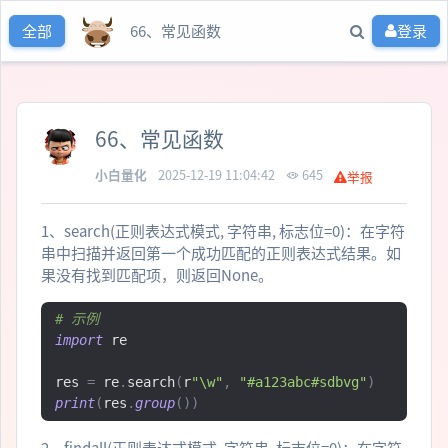
66、常见函数
登录
全部
66、常见函数
小白量化
2025-12-19 11:04:42
645
举报
1、search(正则表达式模式, 字符串, 标志位=0)：在字符
串中扫描并返回第一个成功匹配的正则表达式结果。如
果没有找到匹配项，则返回None。
# 示例
import
 re

res 
=
 re
.
search
(
r
"\w"
,
"#a123abc#sdbvg"
)
print
(
res
.
group
())
2、findall(正则表达式模式, 字符串, 标志位=0)：在字符