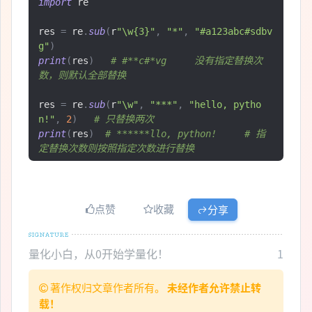
import
 re

res 
=
 re
.
sub
(
r
"\w{3}"
,
"*"
,
"#a123abc#sdbv
g"
)
print
(
res
)
# #**c#*vg     没有指定替换次
数，则默认全部替换
res 
=
 re
.
sub
(
r
"\w"
,
"***"
,
"hello, pytho
n!"
,
2
)
# 只替换两次
print
(
res
)
# ******llo, python!     # 指
定替换次数则按照指定次数进行替换
点赞
收藏
分享
量化小白，从0开始学量化！
1
著作权归文章作者所有。
未经作者允许禁止转
载！