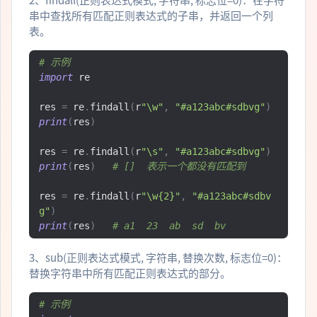
串中查找所有匹配正则表达式的子串，并返回一个列
表。
# 示例
import
 re

res 
=
 re
.
findall
(
r
"\w"
,
"#a123abc#sdbvg"
)
print
(
res
)
res 
=
 re
.
findall
(
r
"\s"
,
"#a123abc#sdbvg"
)
print
(
res
)
# []  表示一个都没有匹配到
res 
=
 re
.
findall
(
r
"\w{2}"
,
"#a123abc#sdbv
g"
)
print
(
res
)
# a1  23  ab  sd  bv
3、sub(正则表达式模式, 字符串, 替换次数, 标志位=0)：
替换字符串中所有匹配正则表达式的部分。
# 示例