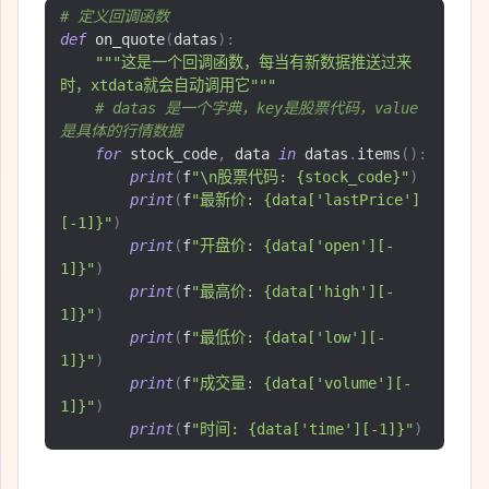
# 定义回调函数
def
 on_quote
(
datas
):
"""这是一个回调函数，每当有新数据推送过来
时，xtdata就会自动调用它"""
# datas 是一个字典，key是股票代码，value
是具体的行情数据
for
 stock_code
,
 data 
in
 datas
.
items
():
print
(
f
"\n股票代码: {stock_code}"
)
print
(
f
"最新价: {data['lastPrice']
[-1]}"
)
print
(
f
"开盘价: {data['open'][-
1]}"
)
print
(
f
"最高价: {data['high'][-
1]}"
)
print
(
f
"最低价: {data['low'][-
1]}"
)
print
(
f
"成交量: {data['volume'][-
1]}"
)
print
(
f
"时间: {data['time'][-1]}"
)