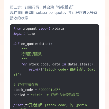
第二步：订阅行情，并启动“接收模式”
现在我们来调用 subscribe_quote，并让程序进入等待
接收的状态
from
 xtquant 
import
import
 time

def
 on_quote
(
datas
):
"""

    行情回调函数

    """
for
 stock_code
,
 data 
in
 datas
.
items
():
print
(
f
"{stock_code} 最新行情: {dat
a}"
)
# 订阅行情数据
stock_code 
=
"000001.SZ"
period 
=
"tick"
# 订阅tick级别数据
print
(
f
"开始订阅 {stock_code} 的 {perio