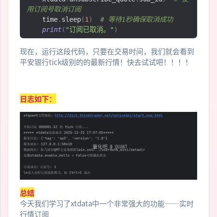
用订阅号取消订阅
    time
.
sleep
(
1
)
# 等待1秒确保取消成功
print
(
"订阅已取消。"
)
现在，运行这段代码，只要在交易时间，我们就会看到
平安银行tick级别的的最新行情！快去试试吧！！！！
日志如下：
总结
今天我们学习了xtdata中一个非常强大的功能——实时
行情订阅