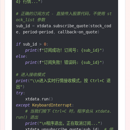
d} 行情..."
)
# 正确的订阅方式 - 直接传入股票代码，不使用 st
ock_list 参数
sub_id 
=
 xtdata
.
subscribe_quote
(
stock_cod
e
,
 period
=
period
,
 callback
=
on_quote
)
if
 sub_id 
>
0
:
print
(
f
"订阅成功！订阅号: {sub_id}"
)
else
:
print
(
f
"订阅失败！错误码: {sub_id}"
)
# 进入接收模式
print
(
"\\n进入实时行情接收模式，按 Ctrl+C 退
出"
)
try
:
    xtdata
.
run
()
except
KeyboardInterrupt
:
# 当我们按下 Ctrl+C 时，程序会从 xtdata.
run() 退出
print
(
"\n程序退出，正在取消订阅..."
)
    xtdata
.
unsubscribe_quote
(
sub_id
)
# 使