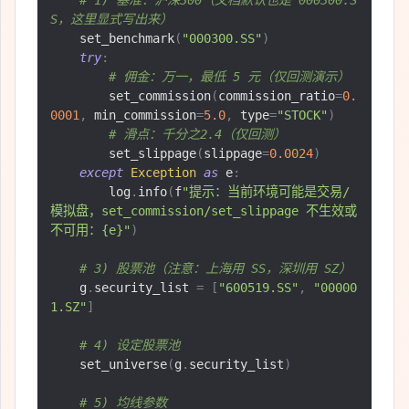
# 1) 基准：沪深300（文档默认也是 000300.S
S，这里显式写出来）
    set_benchmark
(
"000300.SS"
)
try
:
# 佣金：万一，最低 5 元（仅回测演示）
        set_commission
(
commission_ratio
=
0.
0001
,
 min_commission
=
5.0
,
 type
=
"STOCK"
)
# 滑点：千分之2.4（仅回测）
        set_slippage
(
slippage
=
0.0024
)
except
Exception
as
 e
:
        log
.
info
(
f
"提示：当前环境可能是交易/
模拟盘，set_commission/set_slippage 不生效或
不可用：{e}"
)
# 3) 股票池（注意：上海用 SS，深圳用 SZ）
    g
.
security_list 
=
[
"600519.SS"
,
"00000
1.SZ"
]
# 4) 设定股票池
    set_universe
(
g
.
security_list
)
# 5) 均线参数