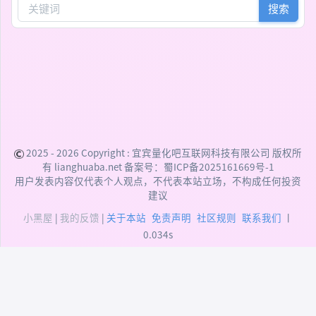
搜索
2025 - 2026 Copyright :
宜宾量化吧互联网科技有限公司
版权所
有 lianghuaba.net 备案号：
蜀ICP备2025161669号-1
用户发表内容仅代表个人观点，不代表本站立场，不构成任何投资
建议
小黑屋
|
我的反馈
|
关于本站
免责声明
社区规则
联系我们
丨
0.034s
DEPRECATED:
addslashes(): Passing null to
parameter #1 ($string) of type string is deprecated
(/data/user/htdocs/xiunophp/xiunophp.min.php:48)