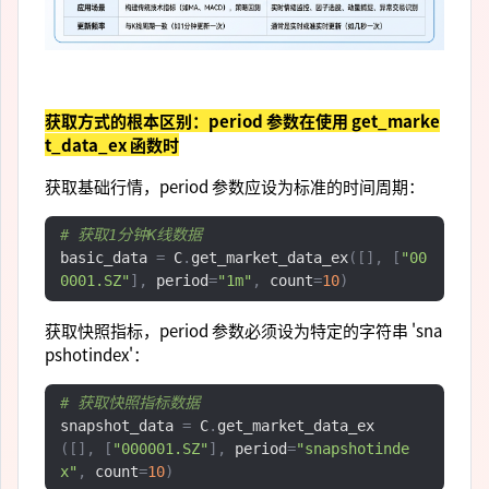
获取方式的根本区别：period 参数在使用 get_marke
t_data_ex 函数时
获取基础行情，period 参数应设为标准的时间周期：
# 获取1分钟K线数据
basic_data 
=
 C
.
get_market_data_ex
([],
[
"00
0001.SZ"
],
 period
=
"1m"
,
 count
=
10
)
获取快照指标，period 参数必须设为特定的字符串 'sna
pshotindex'：
# 获取快照指标数据
snapshot_data 
=
 C
.
get_market_data_ex
([],
[
"000001.SZ"
],
 period
=
"snapshotinde
x"
,
 count
=
10
)