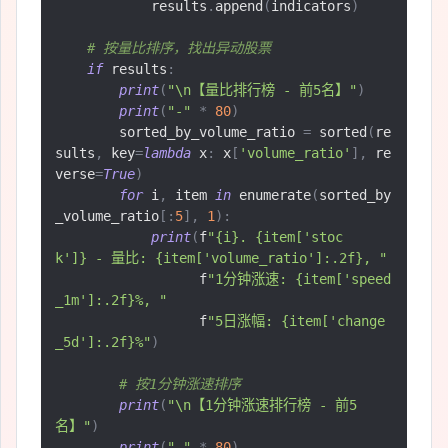
            results
.
append
(
indicators
)
# 按量比排序，找出异动股票
if
 results
:
print
(
"\n【量比排行榜 - 前5名】"
)
print
(
"-"
*
80
)
        sorted_by_volume_ratio 
=
 sorted
(
re
sults
,
 key
=
lambda
 x
:
 x
[
'volume_ratio'
],
 re
verse
=
True
)
for
 i
,
 item 
in
 enumerate
(
sorted_by
_volume_ratio
[:
5
],
1
):
print
(
f
"{i}. {item['stoc
k']} - 量比: {item['volume_ratio']:.2f}, "
                  f
"1分钟涨速: {item['speed
_1m']:.2f}%, "
                  f
"5日涨幅: {item['change
_5d']:.2f}%"
)
# 按1分钟涨速排序
print
(
"\n【1分钟涨速排行榜 - 前5
名】"
)
print
(
"-"
*
80
)