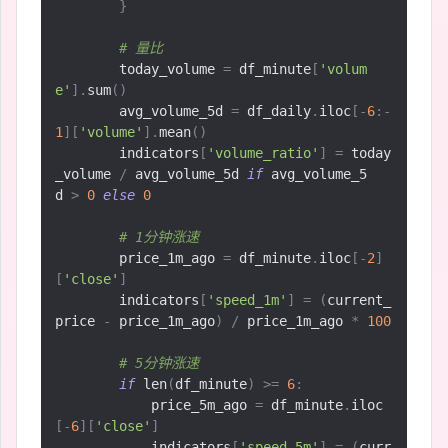
}
# 量比
        today_volume 
=
 df_minute
[
'volum
e'
].
sum
()
        avg_volume_5d 
=
 df_daily
.
iloc
[-
6
:-
1
][
'volume'
].
mean
()
        indicators
[
'volume_ratio'
]
=
 today
_volume 
/
 avg_volume_5d 
if
 avg_volume_5
d 
>
0
else
0
# 1分钟涨速
        price_1m_ago 
=
 df_minute
.
iloc
[-
2
]
[
'close'
]
        indicators
[
'speed_1m'
]
=
(
current_
price 
-
 price_1m_ago
)
/
 price_1m_ago 
*
100
# 5分钟涨速
if
 len
(
df_minute
)
>=
6
:
            price_5m_ago 
=
 df_minute
.
iloc
[-
6
][
'close'
]
            indicators
[
'speed_5m'
]
=
(
curr