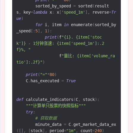
        sorted_by_speed 
=
 sorted
(
result
s
,
 key
=
lambda
 x
:
 x
[
'speed_1m'
],
 reverse
=
Tr
ue
)
for
 i
,
 item 
in
 enumerate
(
sorted_by
_speed
[:
5
],
1
):
print
(
f
"{i}. {item['stoc
k']} - 1分钟涨速: {item['speed_1m']:.2
f}%, "
                  f
"量比: {item['volume_ra
tio']:.2f}"
)
print
(
"="
*
80
)
    C
.
has_executed 
=
True
def
 calculate_indicators
(
C
,
 stock
):
"""计算单只股票的快照指标"""
try
:
# 获取数据
        minute_data 
=
 C
.
get_market_data_ex
([],
[
stock
],
 period
=
"1m"
,
 count
=
240
)