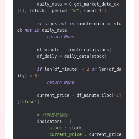
        daily_data 
=
 C
.
get_market_data_ex
([],
[
stock
],
 period
=
"1d"
,
 count
=
11
)
if
 stock 
not
in
 minute_data 
or
 sto
ck 
not
in
 daily_data
:
return
None
        df_minute 
=
 minute_data
[
stock
]
        df_daily 
=
 daily_data
[
stock
]
if
 len
(
df_minute
)
<
2
or
 len
(
df_da
ily
)
<
6
:
return
None
        current_price 
=
 df_minute
.
iloc
[-
1
]
[
'close'
]
# 计算各项指标
        indicators 
=
{
'stock'
:
 stock
,
'current_price'
:
 current_price
