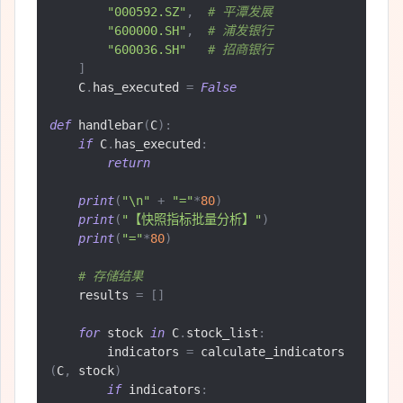
"000592.SZ"
,
# 平潭发展
"600000.SH"
,
# 浦发银行
"600036.SH"
# 招商银行
]
    C
.
has_executed 
=
False
def
 handlebar
(
C
):
if
 C
.
has_executed
:
return
print
(
"\n"
+
"="
*
80
)
print
(
"【快照指标批量分析】"
)
print
(
"="
*
80
)
# 存储结果
    results 
=
[]
for
 stock 
in
 C
.
stock_list
:
        indicators 
=
 calculate_indicators
(
C
,
 stock
)
if
 indicators
: