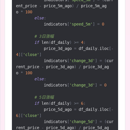
ent_price 
-
 price_5m_ago
)
/
 price_5m_ag
o 
*
100
else
:
            indicators
[
'speed_5m'
]
=
0
# 3日涨幅
if
 len
(
df_daily
)
>=
4
:
            price_3d_ago 
=
 df_daily
.
iloc
[-
4
][
'close'
]
            indicators
[
'change_3d'
]
=
(
cur
rent_price 
-
 price_3d_ago
)
/
 price_3d_ag
o 
*
100
else
:
            indicators
[
'change_3d'
]
=
0
# 5日涨幅
if
 len
(
df_daily
)
>=
6
:
            price_5d_ago 
=
 df_daily
.
iloc
[-
6
][
'close'
]
            indicators
[
'change_5d'
]
=
(
cur
rent_price 
-
 price_5d_ago
)
/
 price_5d_ag