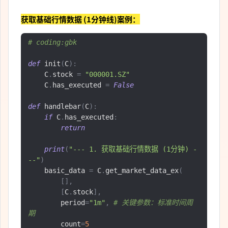
获取基础行情数据 (1分钟线)案例：
# coding:gbk
def
 init
(
C
):
    C
.
stock 
=
"000001.SZ"
    C
.
has_executed 
=
False
def
 handlebar
(
C
):
if
 C
.
has_executed
:
return
print
(
"--- 1. 获取基础行情数据 (1分钟) -
--"
)
    basic_data 
=
 C
.
get_market_data_ex
(
[],
[
C
.
stock
],
        period
=
"1m"
,
# 关键参数：标准时间周
期
        count
=
5