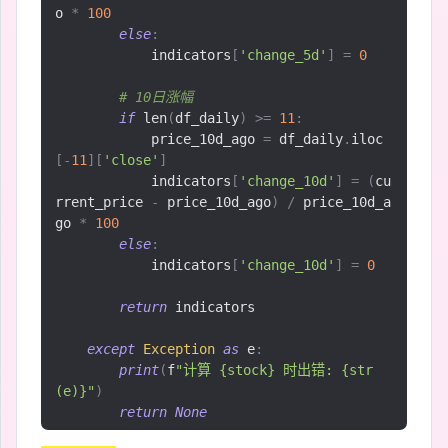
o 
*
100
else
:
            indicators
[
'change_5d'
]
=
0
# 10日涨幅
if
 len
(
df_daily
)
>=
11
:
            price_10d_ago 
=
 df_daily
.
iloc
[-
11
][
'close'
]
            indicators
[
'change_10d'
]
=
(
cu
rrent_price 
-
 price_10d_ago
)
/
 price_10d_a
go 
*
100
else
:
            indicators
[
'change_10d'
]
=
0
return
 indicators

except
Exception
as
 e
:
print
(
f
"计算 {stock} 时出错: {str
(e)}"
)
return
None