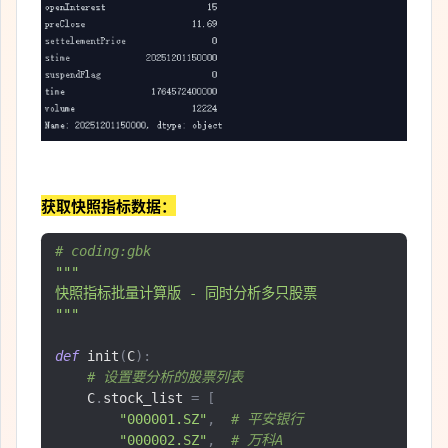
获取快照指标数据：
# coding:gbk
"""

快照指标批量计算版 - 同时分析多只股票

"""
def
 init
(
C
):
# 设置要分析的股票列表
    C
.
stock_list 
=
[
"000001.SZ"
,
# 平安银行
"000002.SZ"
,
# 万科A