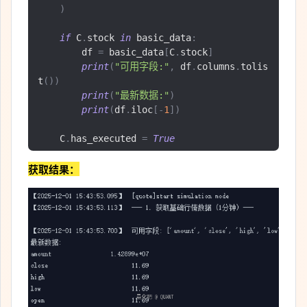
)
if
 C
.
stock 
in
 basic_data
:
        df 
=
 basic_data
[
C
.
stock
]
print
(
"可用字段:"
,
 df
.
columns
.
tolis
t
())
print
(
"最新数据:"
)
print
(
df
.
iloc
[-
1
])
    C
.
has_executed 
=
True
获取结果：