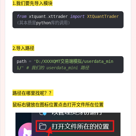
1.我们要先导入模块
from
 xtquant
.
xttrader 
import
XtQuantTrader
(其本质是
python
库的调用)
2.导入路径
path 
=
'D:/XXXXQMT交易端模拟/userdata_min
i/'
# 我们的 userdata_mini 路径
路径在哪里找呢？？
鼠标右键放在图标位置
点击打开文件所在位置