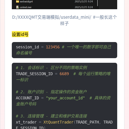
D:/XXXXQMT交易端模拟/userdata_mini/ #一般长这个
样子
设置id号
session_id 
=
123456
# 一个唯一的数字即可自己
命名编号
# 1. 会话标识 - 区分不同的策略实例
TRADE_SESSION_ID 
=
6689
# 每个运行策略的唯
一标识
# 2. 账户识别 - 指定操作的资金账户  
ACCOUNT_ID 
=
"your_account_id"
# 具体的资
金账户号码
# 3. 连接管理 - 建立和维护交易连接
xt_trader 
=
XtQuantTrader
(
TRADE_PATH
,
 TRAD
E_SESSION_ID
)