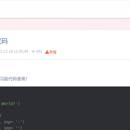
代码
5-12-16 11:45:44
492
举报
习敲代码使用！
 World!')
)
, sep= '-')
, sep= '')