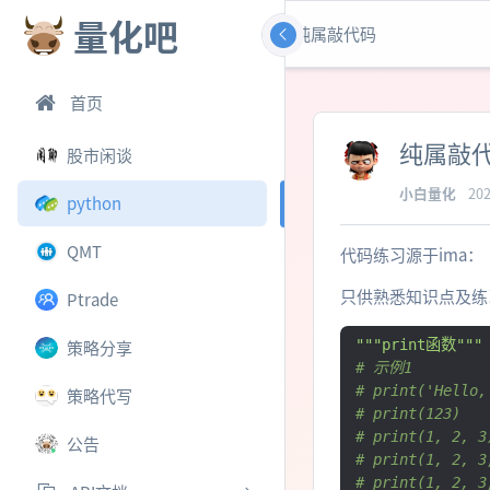
量化吧
纯属敲代码
首页
纯属敲
股市闲谈
小白量化
202
python
QMT
代码练习源于ima：
只供熟悉知识点及练
Ptrade
"""print函数"""
策略分享
# 示例1
# print('Hello,
策略代写
# print(123)
# print(1, 2, 3
公告
# print(1, 2, 3
# print(1, 2, 3