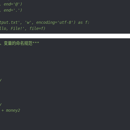
, end='@')
, end='.')
tput.txt', 'w', encoding='utf-8') as f:
llo, File!', file=f)
作、变量的命名规范"""
y
y
 + money2