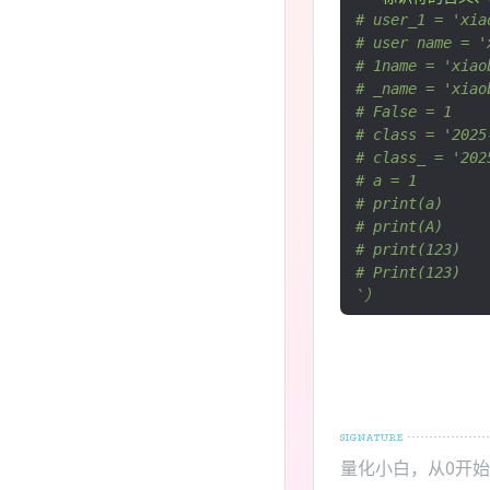
# user_1 = 'xi
# user name =
# 1name = 'xi
# _name = 'xia
# False = 1  
# class = '20
# class_ = '202
# a = 1
# print(a)
# print(A)   
# print(123)
# Print(123)
`）
量化小白，从0开