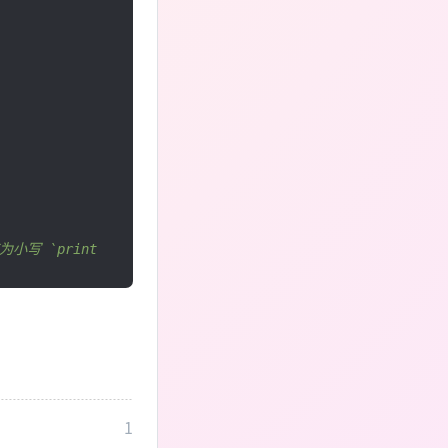
应为小写 `print
1