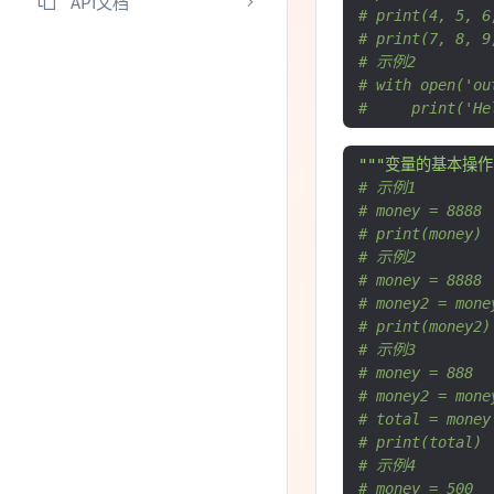
API文档
# print(4, 5, 6
# print(7, 8, 9
# 示例2
# with open('ou
#     print('He
"""变量的基本操
# 示例1
# money = 8888
# print(money)
# 示例2
# money = 8888
# money2 = mone
# print(money2)
# 示例3
# money = 888
# money2 = mone
# total = money
# print(total)
# 示例4
# money = 500