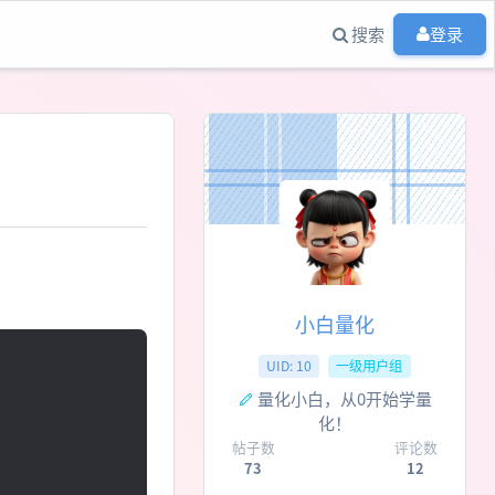
搜索
登录
小白量化
UID: 10
一级用户组
量化小白，从0开始学量
化！
帖子数
评论数
73
12