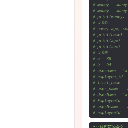
# money = money
# money = money
# print(money)
# 示例5
# name, age, se
# print(name)
# print(age)
# print(sex)
# 示例6
# a = 38
# b = 54
# username = 'x
# employee_id =
# first_name = 
# user_name = '
# UserName = 'x
# EmployeeId = 
# userNmame = '
# employeeId = 
"""标识符的含义