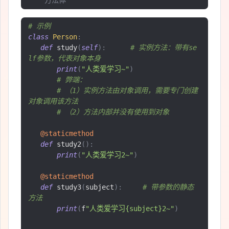
# 示例
class
Person
:
def
 study
(
self
):
# 实例方法：带有se
lf参数，代表对象本身
print
(
"人类爱学习~"
)
# 弊端：
# （1）实例方法由对象调用，需要专门创建
对象调用该方法
# （2）方法内部并没有使用到对象
@staticmethod
def
 study2
():
print
(
"人类爱学习2~"
)
@staticmethod
def
 study3
(
subject
):
# 带参数的静态
方法
print
(
f
"人类爱学习{subject}2~"
)