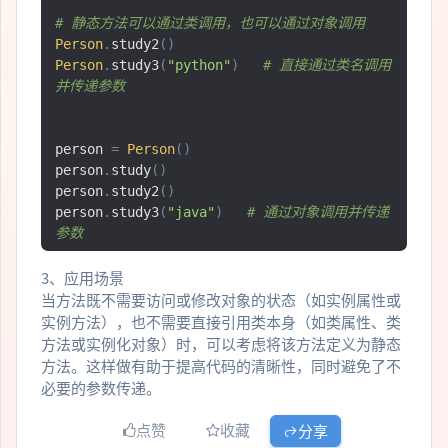
# 静态方法可以通过类调用，也可以通过对象调用
Person
.
study2
()
Person
.
study3
(
"python"
)
# 直接通过类名调用
并传递参数
person 
=
Person
()
person
.
study
()
person
.
study2
()
person
.
study3
(
"java"
)
# 通过对象调用并传递
参数
3、应用场景
当方法既不需要访问或修改对象的状态（如实例属性或
实例方法），也不需要直接引用类本身（如类属性、类
方法或实例化对象）时，可以考虑将该方法定义为静态
方法。这样做有助于提高代码的清晰性，同时避免了不
必要的参数传递。
点赞
收藏
分享