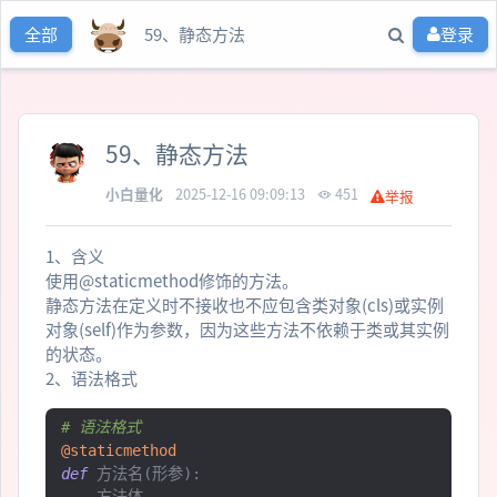
59、静态方法
登录
全部
59、静态方法
小白量化
2025-12-16 09:09:13
451
举报
1、含义
使用@staticmethod修饰的方法。
静态方法在定义时不接收也不应包含类对象(cls)或实例
对象(self)作为参数，因为这些方法不依赖于类或其实例
的状态。
2、语法格式
# 语法格式
@staticmethod
def
方法名(形参):
方法体