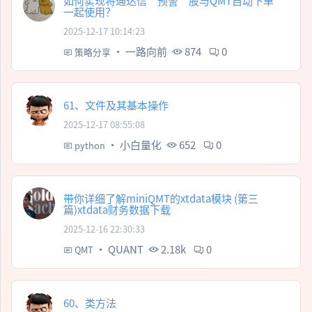
如何实现将通达信”预警”股与QMT自动下单
一起使用？
2025-12-17 10:14:23
·
一路向前
874
0
策略分享
61、文件及其基本操作
2025-12-17 08:55:08
·
小白量化
652
0
python
带你详细了解miniQMT的xtdata模块 (第三
篇)xtdata财务数据下载
2025-12-16 22:30:33
·
QUANT
2.18k
0
QMT
60、类方法