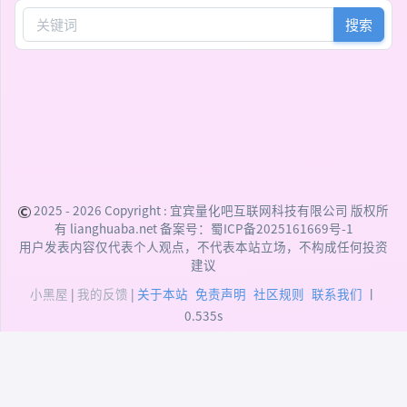
搜索
2025 - 2026 Copyright :
宜宾量化吧互联网科技有限公司
版权所
有 lianghuaba.net 备案号：
蜀ICP备2025161669号-1
用户发表内容仅代表个人观点，不代表本站立场，不构成任何投资
建议
小黑屋
|
我的反馈
|
关于本站
免责声明
社区规则
联系我们
丨
0.535s
DEPRECATED:
addslashes(): Passing null to
parameter #1 ($string) of type string is deprecated
(/data/user/htdocs/xiunophp/xiunophp.min.php:48)