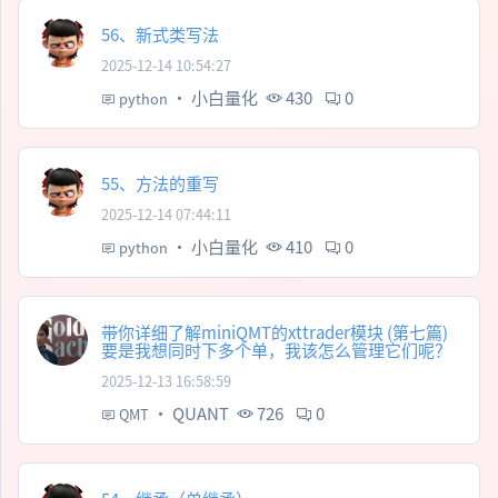
56、新式类写法
2025-12-14 10:54:27
·
小白量化
430
0
python
55、方法的重写
2025-12-14 07:44:11
·
小白量化
410
0
python
带你详细了解miniQMT的xttrader模块 (第七篇)
要是我想同时下多个单，我该怎么管理它们呢？
2025-12-13 16:58:59
·
QUANT
726
0
QMT